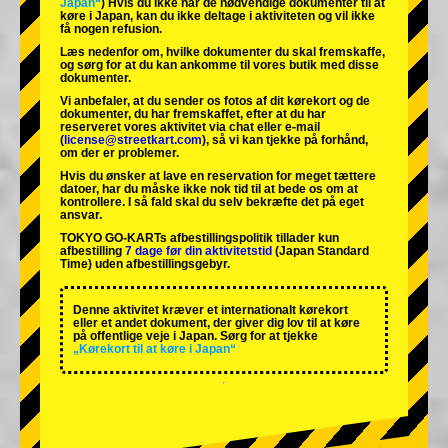
Japan“
) Hvis du ikke har de nødvendige dokumenter til at
køre i Japan, kan du ikke deltage i aktiviteten og vil ikke
få nogen refusion.
Læs nedenfor om, hvilke dokumenter du skal fremskaffe,
og sørg for at du kan ankomme til vores butik med disse
dokumenter.
Vi anbefaler, at du sender os fotos af dit kørekort og de
dokumenter, du har fremskaffet, efter at du har
reserveret vores aktivitet via chat eller e-mail
(
license@streetkart.com
), så vi kan tjekke på forhånd,
om der er problemer.
Hvis du ønsker at lave en reservation for meget tættere
datoer, har du måske ikke nok tid til at bede os om at
kontrollere. I så fald skal du selv bekræfte det på eget
ansvar.
TOKYO GO-KARTs afbestillingspolitik tillader kun
afbestilling
7 dage før din aktivitetstid
(Japan Standard
Time) uden afbestillingsgebyr.
Denne aktivitet kræver et internationalt kørekort
eller et andet dokument, der giver dig lov til at køre
på offentlige veje i Japan. Sørg for at tjekke
„Kørekort til at køre i Japan“