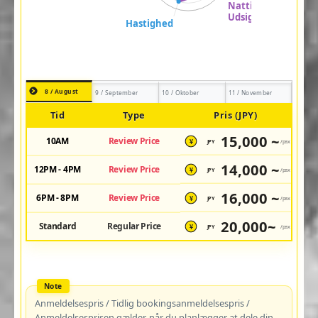
8 / August
9 / September
10 / Oktober
11 / November
Tid
Type
Pris (JPY)
15,000 ~
10AM
Review Price
JPY
/pax
¥
14,000 ~
12PM - 4PM
Review Price
JPY
/pax
¥
16,000 ~
6PM - 8PM
Review Price
JPY
/pax
¥
20,000~
Standard
Regular Price
JPY
/pax
¥
Anmeldelsespris / Tidlig bookingsanmeldelsespris /
Anmeldelsesprisen gælder, når du planlægger at dele din