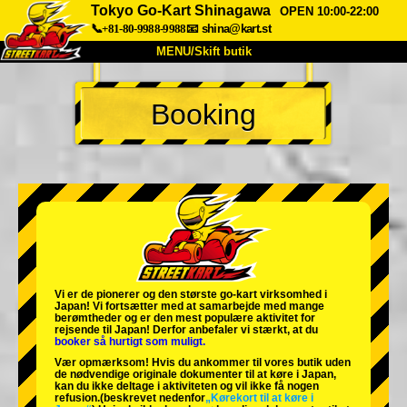
Tokyo Go-Kart Shinagawa
OPEN 10:00-22:00
📞+81-80-9988-9988
📧
shina@kart.st
MENU/Skift butik
TOP
Booking
Om
Specifikationer
Pris
Adgang
Stemme
FAQ
Virksomhed
Booking
Skift butik
Tokyo Shinagawa
Tokyo Akihabara#1
Tokyo Akihabara#2
Tokyo Shibuya
Vi er de
pionerer
og
den største go-kart virksomhed
i
Tokyo Shibuya Annex
Tokyo Bay
Japan! Vi fortsætter med at samarbejde med
mange
berømtheder
og er den
mest populære aktivitet
for
rejsende til Japan! Derfor anbefaler vi stærkt, at du
Tokyo Asakusa
Osaka
booker så hurtigt som muligt.
Vær opmærksom! Hvis du ankommer til vores butik uden
Okinawa
de nødvendige originale dokumenter til at køre i Japan,
kan du ikke deltage i aktiviteten og vil ikke få nogen
refusion.
(beskrevet nedenfor
„Kørekort til at køre i