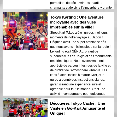
de cela un moment fort de notre voyage.
permettant de découvrir des quartiers
charmants et de vivre l'atmosphère vibrante
de la ville de près. Le comportement amical
Tokyo Karting : Une aventure
du guide et ses instructions claires ont
rendu l'expérience encore plus agréable.
incroyable avec des vues
Si vous aimez conduire et souhaitez
imprenables sur la ville !
explorer Tokyo de manière amusante et
Street Kart Tokyo a été l'un des meilleurs
excitante, je recommande vivement de le
moments de notre voyage au Japon !!!
faire. C'est une activité parfaite pour les
L'équipe avait une super ambiance dès
amateurs d'aventure et ceux qui
que nous avons mis les pieds sur la route !
recherchent une expérience de visite
Le karting était GÉNIAL, offrant de
unique. Parcourir les rues de la ville en kart
superbes vues de Tokyo et des monuments
est une façon inoubliable de ressentir
emblématiques. Nous avons vraiment
l'énergie et le charme de Tokyo. C'est un
apprécié de parcourir les rues de la ville et
incontournable pour quiconque cherche
de profiter de l'atmosphère vibrante. Les
une aventure unique et excitante à Tokyo.
karts étaient faciles à manœuvrer, et le
guide a donné des instructions claires,
garantissant une expérience sûre et
agréable pour tout le monde. C'est une
activité incontournable pour quiconque
visite Tokyo et cherche une façon unique et
Découvrez Tokyo Caché : Une
excitante d'explorer la ville. La
combinaison d'un karting palpitant, de vues
Visite en Go-Kart Amusante et
époustouflantes et d'une ambiance
Unique !