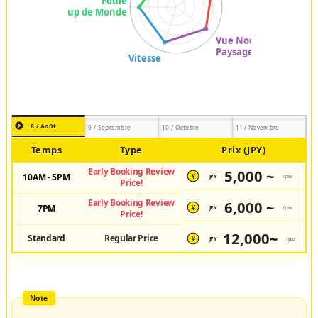
8 / Août
9 / Septembre
10 / Octobre
11 / Novembre
Temps
Type
Prix (JPY)
Early Booking Review
5,000 ~
10AM - 5PM
JPY
/pax
¥
Price!
Early Booking Review
6,000 ~
7PM
JPY
/pax
¥
Price!
12,000~
Standard
Regular Price
JPY
/pax
¥