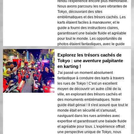
rendu l'expérience encore plus mémorable.
Nous avons parcouru les rues vibrantes de
Tokyo, découvrant des sites
emblématiques et des trésors cachés. Les
karts étaient faciles à manœuvrer, et le
guide a fourni des instructions claires,
garantissant une balade fluide et agréable
pour tout le monde. Les opportunités de
photos étaient fantastiques, avec le guide
capturant habilement nos meilleurs
Explorez les trésors cachés de
moments sur fond de la magnifique skyline
de Tokyo. C'est une activité incontournable
Tokyo : une aventure palpitante
pour quiconque visite Tokyo et cherche une
en karting !
manière unique et excitante d'explorer la
J'ai passé un moment absolument
ville. C'est un mélange parfait d'aventure,
fantastique à conduire des karts à travers
de visites et de plaisir, le tout dans le cadre
les rues de Tokyo ! C'est un excellent
d'une visite sécurisée et bien organisée.
moyen de découvrir un autre côté de la
Nous recommandons vivement cette
ville, en explorant des trésors cachés et
expérience à quiconque cherchant une
des monuments emblématiques. Notre
aventure inoubliable à Tokyo. C'est une
guide était génial ! Il s'est assuré que tout le
excellente façon de découvrir la ville sous
monde était en sécurité et s'amusait,
un angle unique et de créer des souvenirs
naviguant dans les rues animées avec
durables. La combinaison d'un
expertise et garantissant une balade fluide
encadrement expert, de paysages
et agréable pour tous. L'expérience offrait
époustouflants et de karting palpitant a fait
une perspective unique de Tokyo, nous