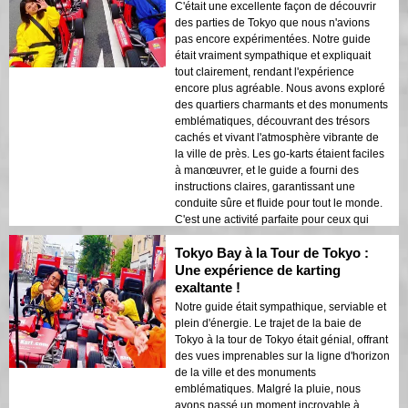
amusante a fait de cela un moment fort de
C'était une excellente façon de découvrir
notre voyage. Nous recommandons
des parties de Tokyo que nous n'avions
vivement cette expérience à quiconque
pas encore expérimentées. Notre guide
recherche une aventure inoubliable à
était vraiment sympathique et expliquait
Tokyo. L'énergie vibrante de la ville,
tout clairement, rendant l'expérience
combinée à l'excitation du karting, a rendu
encore plus agréable. Nous avons exploré
cette expérience vraiment unique et
des quartiers charmants et des monuments
mémorable. Nous reviendrons
emblématiques, découvrant des trésors
certainement !
cachés et vivant l'atmosphère vibrante de
la ville de près. Les go-karts étaient faciles
à manœuvrer, et le guide a fourni des
instructions claires, garantissant une
conduite sûre et fluide pour tout le monde.
C'est une activité parfaite pour ceux qui
recherchent une manière unique et
Tokyo Bay à la Tour de Tokyo :
amusante d'explorer Tokyo. Elle offre une
perspective différente de la ville, vous
Une expérience de karting
permettant de découvrir des trésors cachés
exaltante !
et de vivre la culture locale. Nous
Notre guide était sympathique, serviable et
recommandons vivement cette visite à
plein d'énergie. Le trajet de la baie de
quiconque cherche une aventure
Tokyo à la tour de Tokyo était génial, offrant
inoubliable à Tokyo. La combinaison d'un
des vues imprenables sur la ligne d'horizon
encadrement expert, de paysages
de la ville et des monuments
époustouflants et de karting palpitant a fait
emblématiques. Malgré la pluie, nous
de cela un moment fort de notre voyage.
avons passé un moment incroyable à