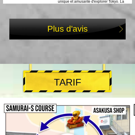
unique et amusante d'explorer Tokyo. La
combinaison de karting palpitant, de
paysages époustouflants et de conseils
d'experts a rendu cette expérience
inoubliable. Nous recommandons vivement
Plus d'avis
cette visite à quiconque cherche une
aventure unique et excitante à Tokyo. Se
balader dans la ville avec des amis et la
famille sur des karts est une façon vraiment
mémorable de découvrir l'atmosphère
vibrante de Tokyo et ses monuments
emblématiques. C'est un incontournable
pour quiconque cherche une activité de
groupe amusante et unique à Tokyo.
TARIF