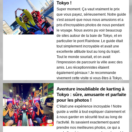
unique qui a fait ressortir notre enfant
Tokyo !
intérieur ! Merci pour une expérience si
Super moment. Ça vaut vraiment le prix
géniale !
que vous payez, sérieusement. Notre guide
s'est assuré que nous nous amusions et a
pris d'incroyables photos de nous pendant
le voyage. Nous avons pu voir beaucoup
de sites autour de la baie de Tokyo, et en
particulier le pont Rainbow. Le guide était
tout simplement incroyable et avait une
excellente attitude tout au long du trajet.
Tout le monde souriait, et on avait
l'impression de parcourir la ville avec des
amis. Les réceptionnistes étaient
également géniaux ! Je recommande
vivement cette visite si vous êtes à Tokyo,
surtout pour ceux qui recherchent quelque
Aventure inoubliable de karting à
chose d'excitant et d'unique !
Tokyo : sûre, amusante et parfaite
pour les photos !
C'était une expérience incroyable ! Notre
guide a veillé à tout expliquer clairement et
à nous garder en sécurité tout au long de
l'activité. Ils savaient exactement quand
prendre nos meilleures photos, ce qui a