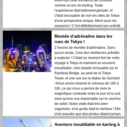
vivre mon rêve d'enfance de conduire
comme un pro de karting. Toute
l'expérience était tellement géniale, et
c'était incroyable de voir les sites de Tokyo
d'une perspective unique. Merci pour les
souvenirs ! C'est définitivement une activité
à faire pour quiconque cherche l'aventure à
Montée d'adrénaline dans les
Tokyo !
rues de Tokyo !
2 heures de montée d'adrénaline. Sans
aucun doute, l'une des meilleures activités
à explorer ! C'était un moment fort de notre
voyage à Tokyo et vraiment un souvenir
inoubliable. Une balade incroyable sur le
Rainbow Bridge, au pied de la Tokyo
Tower, et une vue sur la statue de Gundam
! Nous avons réservé le créneau de 16h à
18h, ce qui nous a permis de vivre le
magnifique contraste entre le jour et la nuit,
ainsi qu'une vue imprenable sur le coucher
de soleil. Notre visite était très bien
organisée, et le guide était le meilleur ! Elle
s'est assurée que des photos étaient prises
à chaque occasion. C'était une conduite
Aventure inoubliable en karting à
exaltante sur l'autoroute et une visite