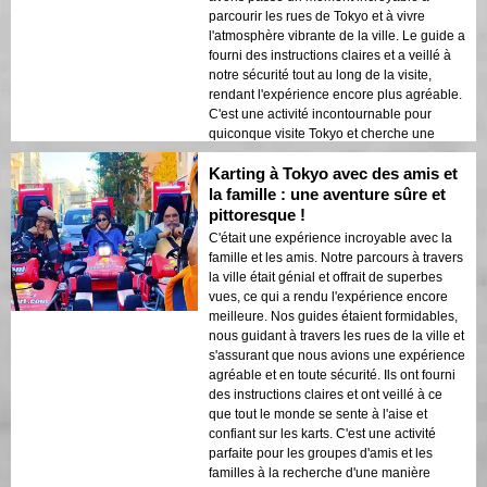
C'est un incontournable pour quiconque
parcourir les rues de Tokyo et à vivre
recherche une aventure unique et excitante
l'atmosphère vibrante de la ville. Le guide a
à Tokyo.
fourni des instructions claires et a veillé à
notre sécurité tout au long de la visite,
rendant l'expérience encore plus agréable.
C'est une activité incontournable pour
quiconque visite Tokyo et cherche une
manière unique et excitante d'explorer la
Karting à Tokyo avec des amis et
ville. La combinaison de vues
époustouflantes, de karting palpitant et de
la famille : une aventure sûre et
conseils d'experts a rendu cette expérience
pittoresque !
inoubliable. Nous recommandons vivement
C'était une expérience incroyable avec la
cette visite à quiconque recherche une
famille et les amis. Notre parcours à travers
aventure unique et excitante à Tokyo.
la ville était génial et offrait de superbes
Parcourir la baie de Tokyo à la tour de
vues, ce qui a rendu l'expérience encore
Tokyo en kart.
meilleure. Nos guides étaient formidables,
nous guidant à travers les rues de la ville et
s'assurant que nous avions une expérience
agréable et en toute sécurité. Ils ont fourni
des instructions claires et ont veillé à ce
que tout le monde se sente à l'aise et
confiant sur les karts. C'est une activité
parfaite pour les groupes d'amis et les
familles à la recherche d'une manière