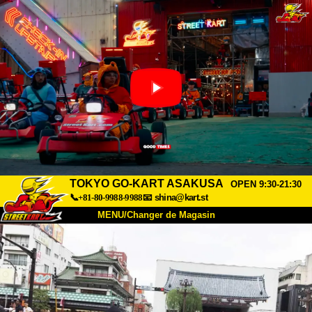
TOKYO GO-KART ASAKUSA
OPEN 9:30-21:30
📞+81-80-9988-9988
📧
shina@kart.st
MENU/Changer de Magasin
ACCUEIL
À Propos
Caractéristiques
Tarifs
Accès
Avis
FAQ