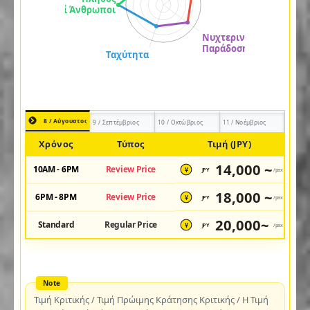
8 / Αύγουστος
9 / Σεπτέμβριος
10 / Οκτώβριος
11 / Νοέμβριος
Χρόνος
Τύπος
Τιμή (JPY)
14,000 ~
10AM - 6PM
Review Price
JPY
/pax
¥
18,000 ~
6PM - 8PM
Review Price
JPY
/pax
¥
20,000~
Standard
Regular Price
JPY
/pax
¥
Τιμή Κριτικής / Τιμή Πρώιμης Κράτησης Κριτικής / Η Τιμή