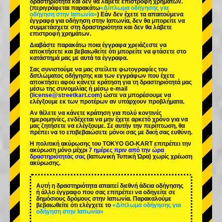
δραστηριότητα και δεν θα λάβετε επιστροφή χρημάτων.
(περιγράφεται παρακάτω
«Δίπλωμα οδήγησης για
οδήγηση στην Ιαπωνία»
) Εάν δεν έχετε τα απαιτούμενα
έγγραφα για οδήγηση στην Ιαπωνία, δεν θα μπορείτε να
συμμετάσχετε στη δραστηριότητα και δεν θα λάβετε
επιστροφή χρημάτων.
Διαβάστε παρακάτω ποια έγγραφα χρειάζεστε να
αποκτήσετε και βεβαιωθείτε ότι μπορείτε να φτάσετε στο
κατάστημά μας με αυτά τα έγγραφα.
Σας συνιστούμε να μας στείλετε φωτογραφίες του
διπλώματος οδήγησης και των εγγράφων που έχετε
αποκτήσει αφού κάνετε κράτηση για τη δραστηριότητά μας
μέσω της συνομιλίας ή μέσω e-mail
(
license@streetkart.com
) ώστε να μπορέσουμε να
ελέγξουμε εκ των προτέρων αν υπάρχουν προβλήματα.
Αν θέλετε να κάνετε κράτηση για πολύ κοντινές
ημερομηνίες, ενδέχεται να μην έχετε αρκετό χρόνο για να
μας ζητήσετε να ελέγξουμε. Σε αυτήν την περίπτωση, θα
πρέπει να το επιβεβαιώσετε μόνοι σας με δική σας ευθύνη.
Η πολιτική ακύρωσης του TOKYO GO-KART επιτρέπει την
ακύρωση μόνο μέχρι
7 ημέρες πριν από την ώρα
δραστηριότητάς σας
(Ιαπωνική Τυπική Ώρα) χωρίς χρέωση
ακύρωσης.
Αυτή η δραστηριότητα απαιτεί διεθνή άδεια οδήγησης
ή άλλο έγγραφο που σας επιτρέπει να οδηγείτε σε
δημόσιους δρόμους στην Ιαπωνία. Παρακαλούμε
βεβαιωθείτε ότι ελέγχετε το
«Δίπλωμα οδήγησης για
οδήγηση στην Ιαπωνία»