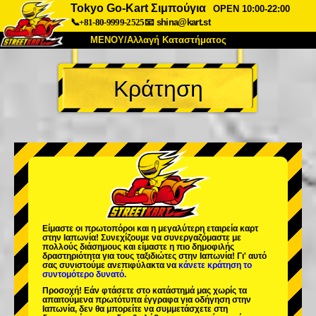
Tokyo Go-Kart Σιμπούγια
OPEN 10:00-22:00
📞+81-80-9999-2525
📧
shina@kart.st
ΜΕΝΟΥ/Αλλαγή Καταστήματος
ΚΥΡΙΩΣ
Κράτηση
Σχετικά
Προδιαγραφές
Τιμές
Πρόσβαση
Αναφορές
Συχνές Ερωτήσεις
Εταιρεία
Κράτηση
Αλλαγή Καταστήματος
Τόκιο Σινάγαουα #1
Τόκιο Ακίχαμπαρα #1
Τόκιο Ακίχαμπαρα #2
Τόκιο Σιμπούγια
Είμαστε οι
πρωτοπόροι
και η
μεγαλύτερη εταιρεία καρτ
Τόκιο Σιμπούγια Annex
Τόκιο Κόλπος
στην Ιαπωνία! Συνεχίζουμε να συνεργαζόμαστε με
πολλούς διάσημους
και είμαστε η
πιο δημοφιλής
δραστηριότητα
για τους ταξιδιώτες στην Ιαπωνία! Γι' αυτό
Τόκιο Ασακούσα
Οσάκα
σας συνιστούμε ανεπιφύλακτα να
κάνετε κράτηση το
συντομότερο δυνατό.
Οκινάουα
Προσοχή! Εάν φτάσετε στο κατάστημά μας χωρίς τα
απαιτούμενα πρωτότυπα έγγραφα για οδήγηση στην
Ιαπωνία, δεν θα μπορείτε να συμμετάσχετε στη