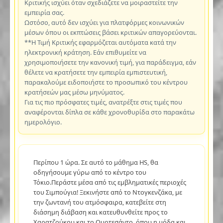
Κριτικής ισχύει όταν σχεδιάζετε να μοιραστείτε την
εμπειρία σας.
Ωστόσο, αυτό δεν ισχύει για πλατφόρμες κοινωνικών
μέσων όπου οι εκπτώσεις βάσει κριτικών απαγορεύονται.
**Η Τιμή Κριτικής εφαρμόζεται αυτόματα κατά την
ηλεκτρονική κράτηση. Εάν επιθυμείτε να
χρησιμοποιήσετε την κανονική τιμή, για παράδειγμα, εάν
θέλετε να κρατήσετε την εμπειρία εμπιστευτική,
παρακαλούμε ειδοποιήστε το προσωπικό του κέντρου
κρατήσεών μας μέσω μηνύματος.
Για τις πιο πρόσφατες τιμές, ανατρέξτε στις τιμές που
αναφέρονται δίπλα σε κάθε χρονοθυρίδα στο παρακάτω
ημερολόγιο.
Περίπου 1 ώρα. Σε αυτό το μάθημα HS, θα
οδηγήσουμε γύρω από το κέντρο του
Τόκιο.Περάστε μέσα από τις εμβληματικές περιοχές
του Σιμπούγια! Ξεκινήστε από το Ντογκενζάκα, με
την ζωντανή του ατμόσφαιρα, κατεβείτε στη
διάσημη διάβαση και κατευθυνθείτε προς το
Χαρατζούκου και το Ομοτεσάντο, όπου η μόδα και