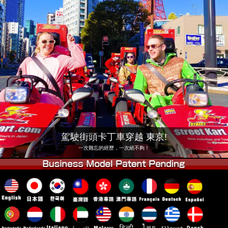
公司
預訂
更換店鋪
東京 品川 #1
東京 秋葉原 #1
東京 秋葉原 #2
東京 澀谷
東京 澀谷附店
東京灣
東京 淺草
大阪
沖繩
駕駛街頭卡丁車穿越 東京!
一次難忘的經歷，一次絕不夠！