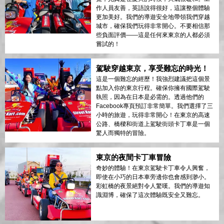
作人員友善，英語說得很好，這讓整個體驗
更加美好。我們的導遊安全地帶領我們穿越
城市，確保我們玩得非常開心。不要相信那
些負面評價——這是任何來東京的人都必須
嘗試的！
駕駛穿越東京，享受難忘的時光！
這是一個難忘的經歷！我強烈建議把這個景
點加入你的東京行程。確保你擁有國際駕駛
執照，因為在日本是必需的。透過他們的
Facebook專頁預訂非常簡單。我們選擇了三
小時的旅遊，玩得非常開心！在東京的高速
公路、橋樑和街道上駕駛街頭卡丁車是一個
驚人而獨特的冒險。
東京的夜間卡丁車冒險
奇妙的體驗！在東京駕駛卡丁車令人興奮，
即使在小巧的日本車旁邊你也會感到渺小。
彩虹橋的夜景絕對令人驚嘆。我們的導遊知
識淵博，確保了這次體驗既安全又難忘。