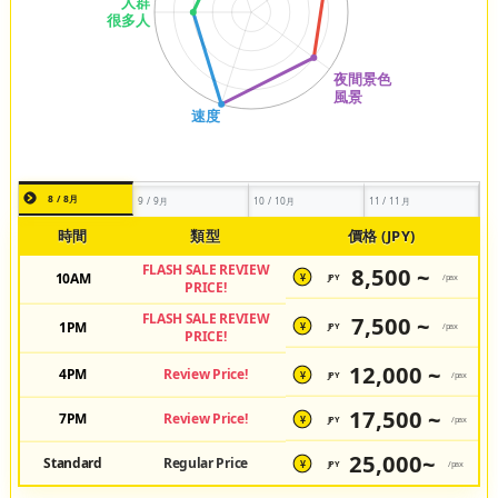
8 / 8月
9 / 9月
10 / 10月
11 / 11月
時間
類型
價格 (JPY)
FLASH SALE REVIEW
8,500 ~
10AM
JPY
/pax
¥
PRICE!
FLASH SALE REVIEW
7,500 ~
1PM
JPY
/pax
¥
PRICE!
12,000 ~
4PM
Review Price!
JPY
/pax
¥
17,500 ~
7PM
Review Price!
JPY
/pax
¥
25,000~
Standard
Regular Price
JPY
/pax
¥