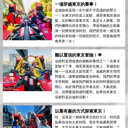
一場穿越東京的賽事！
這個旅程是我一生中最不可思議的經歷之
一！在東京的街道上駕駛，感受著風吹過頭
髮，近距離欣賞東京塔，真是令人興奮。我
們的團隊玩得非常開心，導遊用她的正能量
讓一切變得更加特別。我們甚至有一個完美
的時刻來拍攝一些精彩的照片。我毫無疑問
會再來一次！
難以置信的東京冒險！🌟
這絕對是我做過的最酷的事情之一！在東京
駕駛卡丁車，感受著風吹在臉上，穿越彩虹
橋——這真是太超現實了。遠處的東京塔閃
閃發光，讓整個體驗更加神奇。我們的導遊
非常輕鬆，確保我們都安全的同時還能玩得
開心。由於我們是在早春去的，天氣有點
涼，但興奮讓我感到暖和。如果你來東京，
這絕對是必做的活動！
以最有趣的方式探索東京！
哇，這真是一個探索東京的好方法，特別是
如果你沒有太多時間。我非常推薦夜間導
覽，尤其是在夏天的時候，天氣很暖和。工