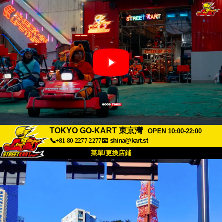
TOKYO GO-KART 東京灣
OPEN 10:00-22:00
📞+81-80-2277-2277
📧
shina@kart.st
菜單/更換店鋪
首頁
關於
規格
價格
交通方式
顧客聲音
常見問題