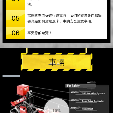
洗。
當團隊準備好進行遊覽時，我們的導遊會向您簡
05
要介紹如何駕駛及卡丁車的安全注意事項。
06
享受您的遊覽！
車輛
17%