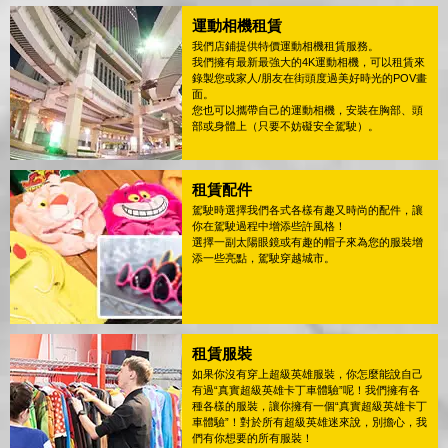
運動相機租賃
我們店鋪提供特價運動相機租賃服務。
我們擁有最新最強大的4K運動相機，可以租賃來
錄製您或家人/朋友在街頭度過美好時光的POV畫
面。
您也可以攜帶自己的運動相機，安裝在胸部、頭
部或身體上（只要不妨礙安全駕駛）。
租賃配件
駕駛時選擇我們各式各樣有趣又時尚的配件，讓
你在駕駛過程中增添些許風格！
選擇一副太陽眼鏡或有趣的帽子來為您的服裝增
添一些亮點，駕駛穿越城市。
租賃服裝
如果你沒有穿上超級英雄服裝，你怎麼能說自己
有過“真實超級英雄卡丁車體驗”呢！我們擁有各
種各樣的服裝，讓你擁有一個“真實超級英雄卡丁
車體驗”！對於所有超級英雄迷來說，別擔心，我
們有你想要的所有服裝！