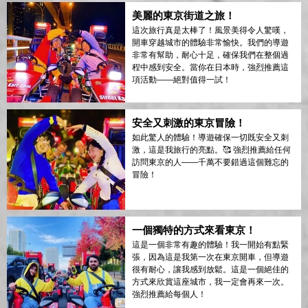
美麗的東京街道之旅！
這次旅行真是太棒了！風景美得令人驚嘆，
開車穿越城市的體驗非常愉快。我們的導遊
非常有幫助，耐心十足，確保我們在整個過
程中感到安全。當你在日本時，強烈推薦這
項活動——絕對值得一試！
安全又刺激的東京冒險！
如此驚人的體驗！導遊確保一切既安全又刺
激，這是我旅行的亮點。🥰 強烈推薦給任何
訪問東京的人——千萬不要錯過這個難忘的
冒險！
一個獨特的方式來看東京！
這是一個非常有趣的體驗！我一開始有點緊
張，因為這是我第一次在東京開車，但導遊
很有耐心，讓我感到放鬆。這是一個絕佳的
方式來欣賞這座城市，我一定會再來一次。
強烈推薦給每個人！