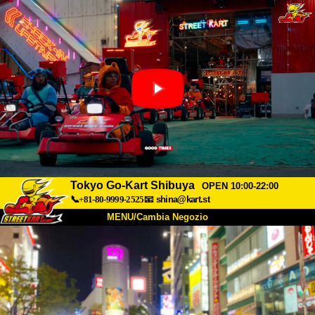
Tokyo Go-Kart Shibuya
OPEN 10:00-22:00
📞+81-80-9999-2525
📧
shina@kart.st
MENU/Cambia Negozio
INIZIO
Chi Siamo
Specifiche
Prezzo
Accesso
Recensioni
FAQ