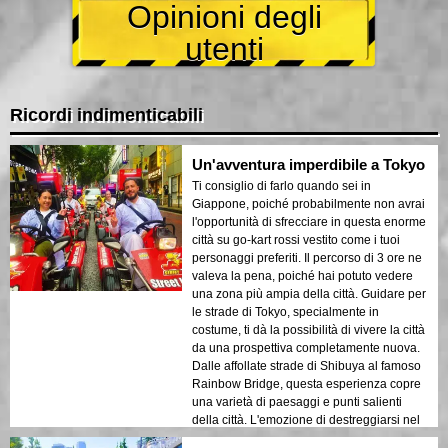
Opinioni degli
utenti
Ricordi indimenticabili
Un'avventura imperdibile a Tokyo
Ti consiglio di farlo quando sei in
Giappone, poiché probabilmente non avrai
l'opportunità di sfrecciare in questa enorme
città su go-kart rossi vestito come i tuoi
personaggi preferiti. Il percorso di 3 ore ne
valeva la pena, poiché hai potuto vedere
una zona più ampia della città. Guidare per
le strade di Tokyo, specialmente in
costume, ti dà la possibilità di vivere la città
da una prospettiva completamente nuova.
Dalle affollate strade di Shibuya al famoso
Rainbow Bridge, questa esperienza copre
una varietà di paesaggi e punti salienti
della città. L'emozione di destreggiarsi nel
traffico, con il vento tra i capelli e le luci