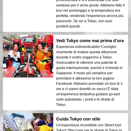
professionale e si è assicurata che tutto
andasse per il verso giusto. Abbiamo fatto il
tour nel pomeriggio e la temperatura era
perfetta, rendendo l'esperienza ancora più
piacevole. Se sei a Tokyo, non puoi
perderti questo.
Vedi Tokyo come mai prima d'ora
Esperienza indimenticabile! Consiglio
vivamente di visitare questa attrazione
durante il vostro soggiorno a Tokyo.
Assicuratevi di ottenere una patente di
guida internazionale, poiché è richiesta in
Giappone. Il modo più semplice per
prenotare è attraverso la loro pagina
Facebook. Abbiamo prenotato un tour di 3
ore e ci siamo divertiti un sacco! È stata
un'esperienza fantastica guidare go-kart
sulle autostrade, i ponti e le strade di
Tokyo.
Guida Tokyo con stile
Un'esperienza incredibile con Street Kart
Tokyo! Sfrecciare per le strade di Tokyo in