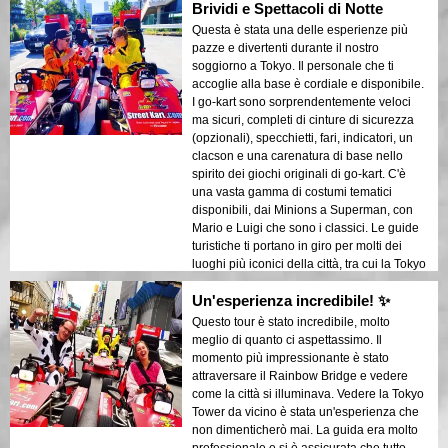
Brividi e Spettacoli di Notte
della città tutto intorno, rende tutto ancora
più divertente. Le riprese con la GoPro del
Questa è stata una delle esperienze più
giro cattureranno tutto il brivido, quindi
pazze e divertenti durante il nostro
assicurati di portarne una con un supporto
soggiorno a Tokyo. Il personale che ti
per la testa. (Nota: hai bisogno di una
accoglie alla base è cordiale e disponibile.
patente di guida internazionale prima di
I go-kart sono sorprendentemente veloci
poter fare questa attività, anche se non è
ma sicuri, completi di cinture di sicurezza
difficile guidare un go-kart in realtà.) Che tu
(opzionali), specchietti, fari, indicatori, un
sia un visitatore per la prima volta a Tokyo
clacson e una carenatura di base nello
o un locale esperto, questa è
spirito dei giochi originali di go-kart. C'è
un'esperienza che non vuoi perdere!
una vasta gamma di costumi tematici
disponibili, dai Minions a Superman, con
Mario e Luigi che sono i classici. Le guide
turistiche ti portano in giro per molti dei
luoghi più iconici della città, tra cui la Tokyo
Tower, Shibuya Crossing e il Rainbow
Un'esperienza incredibile! ✨
Bridge. Le guide fanno un ottimo lavoro nel
garantire la tua sicurezza mentre navighi
Questo tour è stato incredibile, molto
per le strade, ma devi comunque
meglio di quanto ci aspettassimo. Il
mantenere il tuo buon senso. Questo
momento più impressionante è stato
dovrebbe sicuramente essere nella tua
attraversare il Rainbow Bridge e vedere
lista di cose da fare a Tokyo. Suggerimento:
come la città si illuminava. Vedere la Tokyo
se stai pianificando il tour serale, assicurati
Tower da vicino è stata un'esperienza che
di vestirti in modo caldo, poiché può fare
non dimenticherò mai. La guida era molto
freddo quando il sole tramonta.