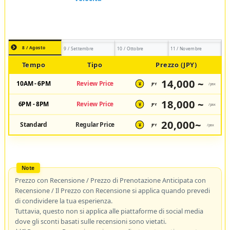
8 / Agosto
9 / Settembre
10 / Ottobre
11 / Novembre
Tempo
Tipo
Prezzo (JPY)
14,000 ~
10AM - 6PM
Review Price
JPY
/pax
¥
18,000 ~
6PM - 8PM
Review Price
JPY
/pax
¥
20,000~
Standard
Regular Price
JPY
/pax
¥
Prezzo con Recensione / Prezzo di Prenotazione Anticipata con
Recensione / Il Prezzo con Recensione si applica quando prevedi
di condividere la tua esperienza.
Tuttavia, questo non si applica alle piattaforme di social media
dove gli sconti basati sulle recensioni sono vietati.