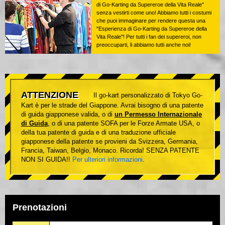
di Go-Karting da Supereroe della Vita Reale"
senza vestirti come uno! Abbiamo tutti i costumi
che puoi immaginare per rendere questa una
"Esperienza di Go-Karting da Supereroe della
Vita Reale"! Per tutti i fan dei supereroi, non
preoccuparti, li abbiamo tutti anche noi!
ATTENZIONE
Il go-kart personalizzato di Tokyo Go-
Kart è per le strade del Giappone. Avrai bisogno di una patente
di guida giapponese valida, o di
un Permesso Internazionale
di Guida
, o di una patente SOFA per le Forze Armate USA, o
della tua patente di guida e di una traduzione ufficiale
giapponese della patente se provieni da Svizzera, Germania,
Francia, Taiwan, Belgio, Monaco. Ricorda! SENZA PATENTE
NON SI GUIDA!!
Per ulteriori informazioni
.
Prenotazioni