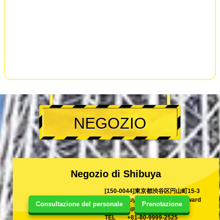
NEGOZIO
Negozio di Shibuya
[150-0044]東京都渋谷区円山町15-3
15-3 Maruyama-Cho Shibuya ward
Consultazione del personale
Prenotazione
Tokyo, Japan
TEL
+81-80-9999-2525