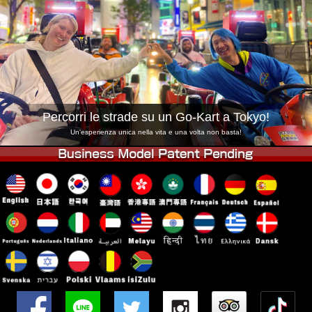
Azienda
Prenotazioni
Cambia Negozio
Tokyo Shinagawa
Tokyo Akihabara#1
Tokyo Akihabara#2
Tokyo Shibuya
Tokyo Shibuya Annex
Tokyo Bay
Percorri le strade su un Go-Kart a Tokyo!
Tokyo Asakusa
Osaka
Un'esperienza unica nella vita e una volta non basta!
Okinawa