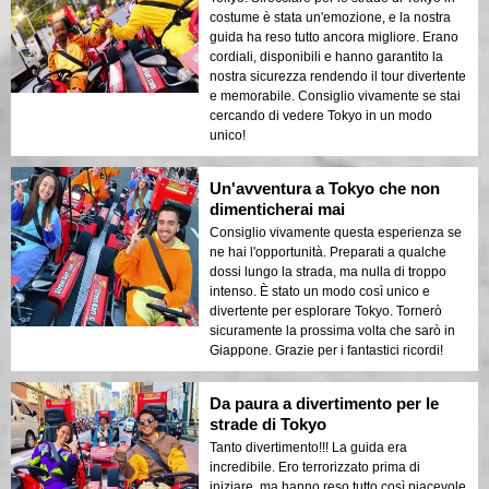
costume è stata un'emozione, e la nostra
guida ha reso tutto ancora migliore. Erano
cordiali, disponibili e hanno garantito la
nostra sicurezza rendendo il tour divertente
e memorabile. Consiglio vivamente se stai
cercando di vedere Tokyo in un modo
unico!
Un'avventura a Tokyo che non
dimenticherai mai
Consiglio vivamente questa esperienza se
ne hai l'opportunità. Preparati a qualche
dossi lungo la strada, ma nulla di troppo
intenso. È stato un modo così unico e
divertente per esplorare Tokyo. Tornerò
sicuramente la prossima volta che sarò in
Giappone. Grazie per i fantastici ricordi!
Da paura a divertimento per le
strade di Tokyo
Tanto divertimento!!! La guida era
incredibile. Ero terrorizzato prima di
iniziare, ma hanno reso tutto così piacevole