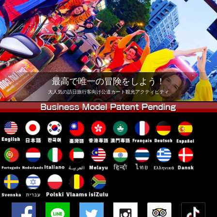
会社
予約
他店舗
東京 品川
東京 秋葉原 #1
東京 秋葉原 #2
東京 渋谷
東京 渋谷アネックス
東京ベイ
最高で唯一の冒険をしよう！
東京 浅草
大阪
大人気の訪日旅行客向け公道カート観光アクティビティ
沖縄