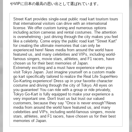
やVIPに日本の最高の思い出として選ばれています。
Street Kart provides single-seat public road kart tourism tours
that international visitors can drive with an international
license. We offer custom tuning and numerous options
including action cameras and rental costumes. The attention
is overwhelming - just driving through the city makes you feel
like a celebrity. Come enjoy the public road kart "Street Kart"
for creating the ultimate memories that can only be
experienced here! News media from around the world have
featured us, and many celebrities and VIPs, including world-
famous singers, movie stars, athletes, and F1 racers, have
chosen us for their best memories of Japan.
Extremely exciting and a must have experience when you
visit Tokyo Japan. Just imagine yourself on a custom made
go kart specifically tailored to realize the Real Life SuperHero
Go-Karting experience! Dress up in your favorite character
costume and driving through the city of Tokyo. All eyes on
you guarantee! You can ride with a group or ride privately,
Tokyo Go-Kart is fully equipped to make your experience a
very important one. Don't trust us but trust our valued
customers, because they say "Once is never enough"!News
media from around the world have featured us, and many
celebrities and VIPs, including world-famous singers, movie
stars, athletes, and F1 racers, have chosen us for their best
memories of Japan.