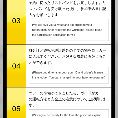
予約に従ったリストバンドをお渡しします。リ
ストバンドを受け取った後に、参加申込書に記
入をお願いします。
03
(We will give you a wristband according to your
reservation. After receiving the wristband, please fill out
the participation application form.)
身分証と運転免許証以外の全ての物をロッカー
に入れてください。お好きな衣装に着替えるこ
とができます。
04
(Please put all items except your ID and driver's license
in the locker. You can change into your favorite costume.)
ツアーの準備ができましたら、ガイドがカート
の運転方法と安全上の注意についてご説明しま
す。
05
(When you are ready for the tour, the guide will explain