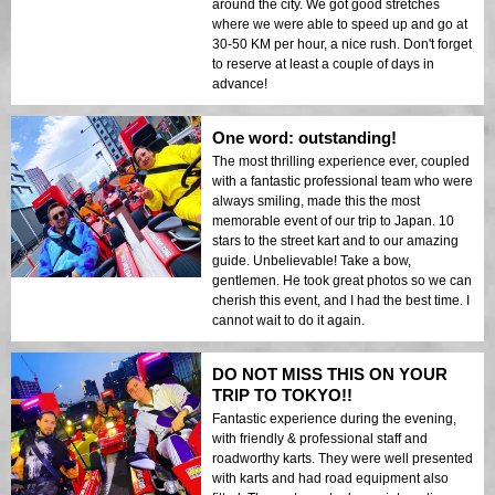
around the city. We got good stretches
where we were able to speed up and go at
30-50 KM per hour, a nice rush. Don't forget
to reserve at least a couple of days in
advance!
One word: outstanding!
The most thrilling experience ever, coupled
with a fantastic professional team who were
always smiling, made this the most
memorable event of our trip to Japan. 10
stars to the street kart and to our amazing
guide. Unbelievable! Take a bow,
gentlemen. He took great photos so we can
cherish this event, and I had the best time. I
cannot wait to do it again.
DO NOT MISS THIS ON YOUR
TRIP TO TOKYO!!
Fantastic experience during the evening,
with friendly & professional staff and
roadworthy karts. They were well presented
with karts and had road equipment also