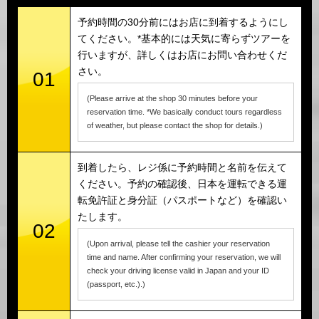
予約時間の30分前にはお店に到着するようにし
てください。*基本的には天気に寄らずツアーを
行いますが、詳しくはお店にお問い合わせくだ
さい。
01
(Please arrive at the shop 30 minutes before your
reservation time. *We basically conduct tours regardless
of weather, but please contact the shop for details.)
到着したら、レジ係に予約時間と名前を伝えて
ください。予約の確認後、日本を運転できる運
転免許証と身分証（パスポートなど）を確認い
たします。
02
(Upon arrival, please tell the cashier your reservation
time and name. After confirming your reservation, we will
check your driving license valid in Japan and your ID
(passport, etc.).)