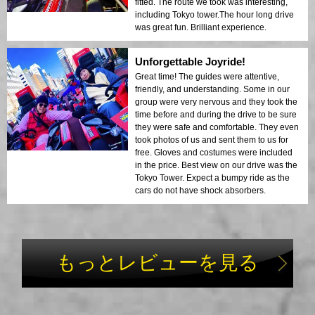
fitted. The route we took was interesting,
including Tokyo tower.The hour long drive
was great fun. Brilliant experience.
Unforgettable Joyride!
Great time! The guides were attentive,
friendly, and understanding. Some in our
group were very nervous and they took the
time before and during the drive to be sure
they were safe and comfortable. They even
took photos of us and sent them to us for
free. Gloves and costumes were included
in the price. Best view on our drive was the
Tokyo Tower. Expect a bumpy ride as the
cars do not have shock absorbers.
もっとレビューを見る