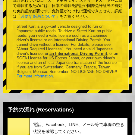
設計されているゴーカート車両です。ストリートカートを公道
で運転するためには、日本の運転免許証や国際免許証等の有効
な免許証が必要です。免許証がなければ運転できません。詳細
は
「必要な免許について」
をご覧ください。
Street Kart is a go-kart vehicle designed to run on
Japanese public roads. To drive a Street Kart on public
roads, you need a valid license such as a Japanese
driver's license or an International Driving Permit. You
cannot drive without a license. For details, please see
"About Required Licenses". You need a valid Japanese
driver's license, or
an International Driving Permit
, or an
SOFA License for US Forces Japan, or your own driver's
license and an official Japanese translation of the license
if you are from Switzerland, Germany, France, Taiwan,
Belgium, Monaco. Remember! NO LICENSE NO DRIVE!!
For more information
.
予約の流れ (Reservations)
電話、Facebook、LINE、メール等で車両の空き
状況を確認してください。