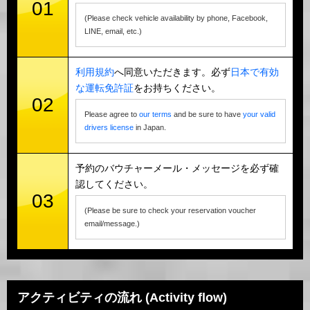
01
(Please check vehicle availability by phone, Facebook,
LINE, email, etc.)
利用規約
へ同意いただきます。必ず
日本で有効
な運転免許証
をお持ちください。
02
Please agree to
our terms
and be sure to have
your valid
drivers license
in Japan.
予約のバウチャーメール・メッセージを必ず確
認してください。
03
(Please be sure to check your reservation voucher
email/message.)
アクティビティの流れ (Activity flow)