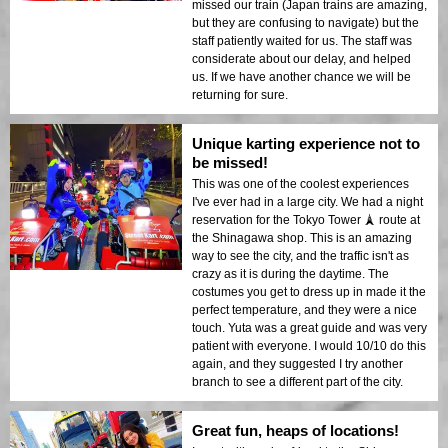
missed our train (Japan trains are amazing,
but they are confusing to navigate) but the
staff patiently waited for us. The staff was
considerate about our delay, and helped
us. If we have another chance we will be
returning for sure.
Unique karting experience not to
be missed!
This was one of the coolest experiences
I've ever had in a large city. We had a night
reservation for the Tokyo Tower 🗼 route at
the Shinagawa shop. This is an amazing
way to see the city, and the traffic isn't as
crazy as it is during the daytime. The
costumes you get to dress up in made it the
perfect temperature, and they were a nice
touch. Yuta was a great guide and was very
patient with everyone. I would 10/10 do this
again, and they suggested I try another
branch to see a different part of the city.
Great fun, heaps of locations!