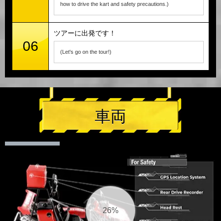
how to drive the kart and safety precautions.)
ツアーに出発です！
06
(Let's go on the tour!)
車両
26%