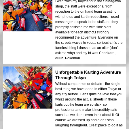
I went with my boyfriend to the Shinagawa
shop, the staff were exceptional from
reception to the on hand team assisting
with photos and kart introductions. I used
messenger to speak to the staff and they
promptly assisted me with time slots
available for each district.I strongly
recommend the adventure! Everyone on
the streets waves to you… seriously, it’s the
funniest thing.I dressed as an otter (don’t
ask me why) and my bf was Charizard,
duuh, Pokemon.
Unforgettable Karting Adventure
Through Tokyo
Without comparison or debate - the single
best thing we have done in either Tokyo or
any city before. Can’t quite believe that you
whizz around the actual streets in these
karts but the team are so slick, so
professional and make it incredibly safe
such that we didn’t even think about it. Of
course we dressed up and didn’t stop
laughing throughout. Great place to do it as