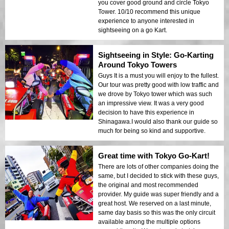
you cover good ground and circle Tokyo
Tower. 10/10 recommend this unique
experience to anyone interested in
sightseeing on a go Kart.
Sightseeing in Style: Go-Karting
Around Tokyo Towers
Guys It is a must you will enjoy to the fullest.
Our tour was pretty good with low traffic and
we drove by Tokyo tower which was such
an impressive view. It was a very good
decision to have this experience in
Shinagawa.I would also thank our guide so
much for being so kind and supportive.
Great time with Tokyo Go-Kart!
There are lots of other companies doing the
same, but I decided to stick with these guys,
the original and most recommended
provider. My guide was super friendly and a
great host. We reserved on a last minute,
same day basis so this was the only circuit
available among the multiple options