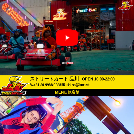
ストリートカート 品川
OPEN 10:00-22:00
📞+81-80-9988-9988
📧
shina@kart.st
MENU/他店舗
トップ
概要
車両
価格
アクセス
評価
FAQ