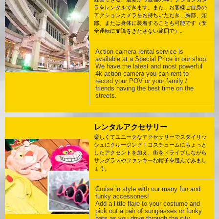
ラをレンタルできます。また、お客様ご自身の
アクションカメラをお持ちいただき、胸部、頭
部、または身体に装着することも可能です（安
全運転に支障をきたさない範囲で）。
Action camera rental service is
available at a Special Price in our shop.
We have the latest and most powerful
4k action camera you can rent to
record your POV or your family /
friends having the best time on the
streets.
レンタルアクセサリー
楽しくてユニークなアクセサリーでスタイリッ
シュにクルージング！コスチュームにちょっと
したアクセントを加え、街をドライブしながら
サングラスやファンキーな帽子を選んでみまし
ょう。
Cruise in style with our many fun and
funky accessories!
Add a little flare to your costume and
pick out a pair of sunglasses or funky
hats as you drive through the city.