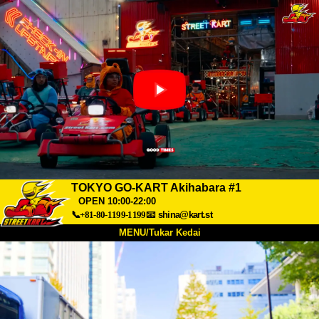
TOKYO GO-KART Akihabara #1
OPEN 10:00-22:00
📞+81-80-1199-1199
📧
shina@kart.st
MENU/Tukar Kedai
UTAMA
Tentang
Spesifikasi
Harga
Akses
Suara
Soalan Lazim