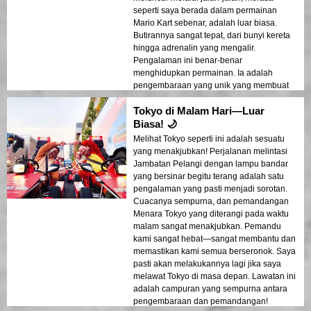
seperti saya berada dalam permainan
Mario Kart sebenar, adalah luar biasa.
Butirannya sangat tepat, dari bunyi kereta
hingga adrenalin yang mengalir.
Pengalaman ini benar-benar
menghidupkan permainan. Ia adalah
pengembaraan yang unik yang membuat
anda merasa seperti anda sebahagian
Tokyo di Malam Hari—Luar
daripada aksi. Jika pengalaman ini boleh
didapati di negara lain, saya pasti akan
Biasa! 🌙
melakukannya lagi! Lawatan ini bukan
Melihat Tokyo seperti ini adalah sesuatu
sahaja membawa anda dalam perjalanan
yang menakjubkan! Perjalanan melintasi
yang menyeronokkan tetapi juga
Jambatan Pelangi dengan lampu bandar
memberikan cara baru untuk melihat
yang bersinar begitu terang adalah satu
bandar, dengan cara yang tidak dapat
pengalaman yang pasti menjadi sorotan.
disediakan oleh lawatan lain. Sangat
Cuacanya sempurna, dan pemandangan
mengesyorkan ini kepada sesiapa yang
Menara Tokyo yang diterangi pada waktu
ingin mengalami Tokyo dengan cara yang
malam sangat menakjubkan. Pemandu
paling mendebarkan!
kami sangat hebat—sangat membantu dan
memastikan kami semua berseronok. Saya
pasti akan melakukannya lagi jika saya
melawat Tokyo di masa depan. Lawatan ini
adalah campuran yang sempurna antara
pengembaraan dan pemandangan!