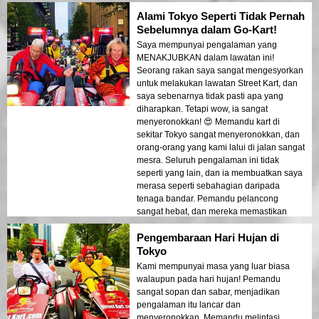
Alami Tokyo Seperti Tidak Pernah
Sebelumnya dalam Go-Kart!
Saya mempunyai pengalaman yang
MENAKJUBKAN dalam lawatan ini!
Seorang rakan saya sangat mengesyorkan
untuk melakukan lawatan Street Kart, dan
saya sebenarnya tidak pasti apa yang
diharapkan. Tetapi wow, ia sangat
menyeronokkan! 😍 Memandu kart di
sekitar Tokyo sangat menyeronokkan, dan
orang-orang yang kami lalui di jalan sangat
mesra. Seluruh pengalaman ini tidak
seperti yang lain, dan ia membuatkan saya
merasa seperti sebahagian daripada
tenaga bandar. Pemandu pelancong
sangat hebat, dan mereka memastikan
kami selamat sambil berseronok. Saya
Pengembaraan Hari Hujan di
tidak dapat mengesyorkan ini cukup! Ia
adalah cara yang sempurna untuk melihat
Tokyo
Tokyo dari perspektif yang benar-benar
Kami mempunyai masa yang luar biasa
baru. Jika anda merancang perjalanan ke
walaupun pada hari hujan! Pemandu
Tokyo, ini adalah sesuatu yang mesti
sangat sopan dan sabar, menjadikan
dilakukan! Saya pasti akan melakukannya
pengalaman itu lancar dan
lagi pada lawatan saya yang seterusnya.
menyeronokkan. Memandu melintasi