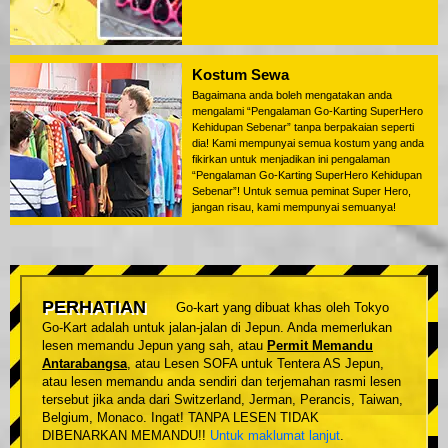
Kostum Sewa
Bagaimana anda boleh mengatakan anda
mengalami “Pengalaman Go-Karting SuperHero
Kehidupan Sebenar” tanpa berpakaian seperti
dia! Kami mempunyai semua kostum yang anda
fikirkan untuk menjadikan ini pengalaman
“Pengalaman Go-Karting SuperHero Kehidupan
Sebenar”! Untuk semua peminat Super Hero,
jangan risau, kami mempunyai semuanya!
PERHATIAN
Go-kart yang dibuat khas oleh Tokyo
Go-Kart adalah untuk jalan-jalan di Jepun. Anda memerlukan
lesen memandu Jepun yang sah, atau
Permit Memandu
Antarabangsa
, atau Lesen SOFA untuk Tentera AS Jepun,
atau lesen memandu anda sendiri dan terjemahan rasmi lesen
tersebut jika anda dari Switzerland, Jerman, Perancis, Taiwan,
Belgium, Monaco. Ingat! TANPA LESEN TIDAK
DIBENARKAN MEMANDU!!
Untuk maklumat lanjut
.