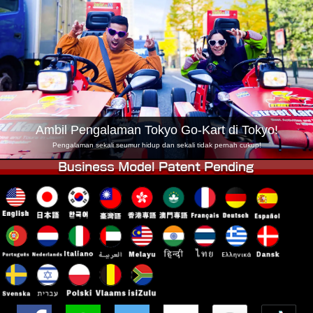
Syarikat
Tempahan
Tukar Kedai
Tokyo Shinagawa
Tokyo Akihabara#1
Tokyo Akihabara#2
Tokyo Shibuya
Tokyo Shibuya Annex
Tokyo Bay
Tokyo Asakusa
Osaka
Ambil Pengalaman Tokyo Go-Kart di Tokyo!
Okinawa
Pengalaman sekali seumur hidup dan sekali tidak pernah cukup!