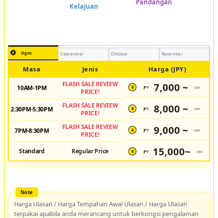
Ogos
September
Oktober
November
Masa
Jenis
Harga (JPY)
FLASH SALE REVIEW
7,000 ~
10AM-1PM
JPY
/pax
¥
PRICE!
FLASH SALE REVIEW
8,000 ~
2:30PM-5:30PM
JPY
/pax
¥
PRICE!
FLASH SALE REVIEW
9,000 ~
7PM-8:30PM
JPY
/pax
¥
PRICE!
15,000~
Standard
Regular Price
JPY
/pax
¥
Harga Ulasan / Harga Tempahan Awal Ulasan / Harga Ulasan
terpakai apabila anda merancang untuk berkongsi pengalaman