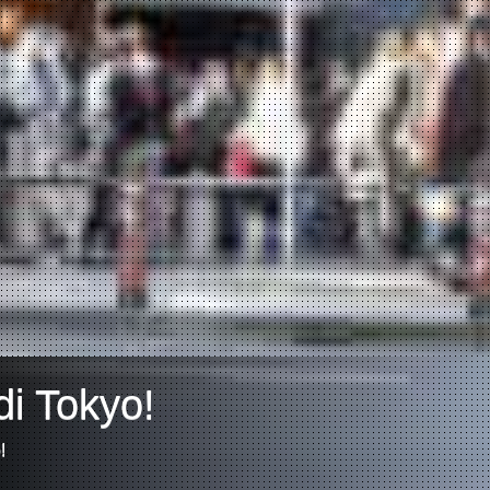
i Tokyo!
!