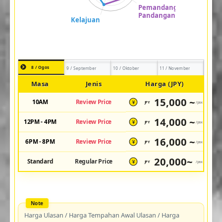
8 / Ogos
9 / September
10 / Oktober
11 / November
Masa
Jenis
Harga (JPY)
15,000 ~
10AM
Review Price
JPY
/pax
¥
14,000 ~
12PM - 4PM
Review Price
JPY
/pax
¥
16,000 ~
6PM - 8PM
Review Price
JPY
/pax
¥
20,000~
Standard
Regular Price
JPY
/pax
¥
Harga Ulasan / Harga Tempahan Awal Ulasan / Harga