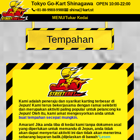
Tokyo Go-Kart Shinagawa
OPEN 10:00-22:00
📞+81-80-9988-9988
📧
shina@kart.st
MENU/Tukar Kedai
UTAMA
Tempahan
Tentang
Spesifikasi
Harga
Akses
Suara
Soalan Lazim
Syarikat
Tempahan
Tukar Kedai
Tokyo Shinagawa
Tokyo Akihabara#1
Tokyo Akihabara#2
Tokyo Shibuya
Kami adalah
peneraju
dan
syarikat karting terbesar
di
Tokyo Shibuya Annex
Tokyo Bay
Jepun! Kami terus bekerjasama dengan
ramai selebriti
dan merupakan
aktiviti paling popular
untuk pelancong ke
Jepun! Oleh itu, kami amat mengesyorkan anda untuk
Tokyo Asakusa
Osaka
buat tempahan secepat mungkin.
Amaran! Jika anda tiba di kedai kami tanpa dokumen asal
Okinawa
yang diperlukan untuk memandu di Jepun, anda tidak
akan dapat menyertai aktiviti ini dan tidak akan menerima
sebarang bayaran balik.
(dijelaskan di bawah
“Lesen