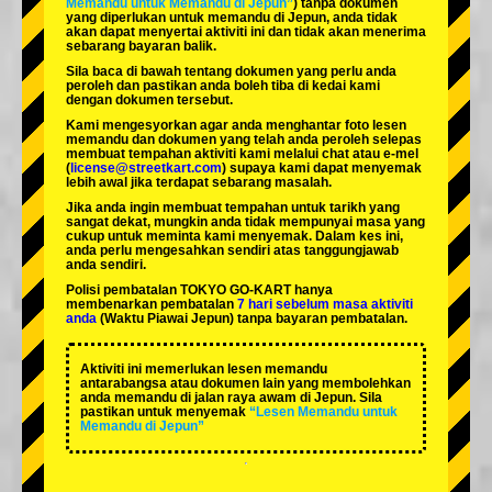
Memandu untuk Memandu di Jepun”
) tanpa dokumen
yang diperlukan untuk memandu di Jepun, anda tidak
akan dapat menyertai aktiviti ini dan tidak akan menerima
sebarang bayaran balik.
Sila baca di bawah tentang dokumen yang perlu anda
peroleh dan pastikan anda boleh tiba di kedai kami
dengan dokumen tersebut.
Kami mengesyorkan agar anda menghantar foto lesen
memandu dan dokumen yang telah anda peroleh selepas
membuat tempahan aktiviti kami melalui chat atau e-mel
(
license@streetkart.com
) supaya kami dapat menyemak
lebih awal jika terdapat sebarang masalah.
Jika anda ingin membuat tempahan untuk tarikh yang
sangat dekat, mungkin anda tidak mempunyai masa yang
cukup untuk meminta kami menyemak. Dalam kes ini,
anda perlu mengesahkan sendiri atas tanggungjawab
anda sendiri.
Polisi pembatalan TOKYO GO-KART hanya
membenarkan pembatalan
7 hari sebelum masa aktiviti
anda
(Waktu Piawai Jepun) tanpa bayaran pembatalan.
Aktiviti ini memerlukan lesen memandu
antarabangsa atau dokumen lain yang membolehkan
anda memandu di jalan raya awam di Jepun. Sila
pastikan untuk menyemak
“Lesen Memandu untuk
Memandu di Jepun”