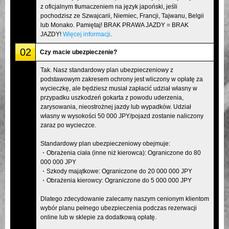
z oficjalnym tłumaczeniem na język japoński, jeśli
pochodzisz ze Szwajcarii, Niemiec, Francji, Tajwanu, Belgii
lub Monako. Pamiętaj! BRAK PRAWA JAZDY = BRAK
JAZDY!
Więcej informacji
.
02
Czy macie ubezpieczenie?
Tak. Nasz standardowy plan ubezpieczeniowy z
podstawowym zakresem ochrony jest wliczony w opłatę za
wycieczkę, ale będziesz musiał zapłacić udział własny w
przypadku uszkodzeń gokarta z powodu uderzenia,
zarysowania, nieostrożnej jazdy lub wypadków. Udział
własny w wysokości 50 000 JPY/pojazd zostanie naliczony
zaraz po wycieczce.
Standardowy plan ubezpieczeniowy obejmuje:
・Obrażenia ciała (inne niż kierowca): Ograniczone do 80
000 000 JPY
・Szkody majątkowe: Ograniczone do 20 000 000 JPY
・Obrażenia kierowcy: Ograniczone do 5 000 000 JPY
Dlatego zdecydowanie zalecamy naszym cenionym klientom
wybór planu pełnego ubezpieczenia podczas rezerwacji
online lub w sklepie za dodatkową opłatę.