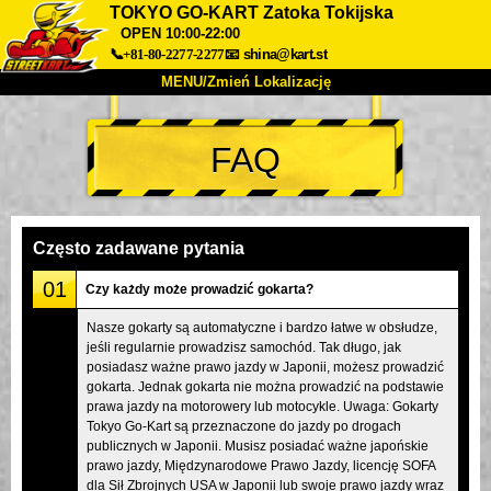
TOKYO GO-KART Zatoka Tokijska
OPEN 10:00-22:00
📞+81-80-2277-2277
📧
shina@kart.st
MENU/Zmień Lokalizację
TOP
FAQ
O nas
Specyfikacja
Cena
Dojazd
Opinie
FAQ
Firma
Rezerwacja
Często zadawane pytania
Zmień Lokalizację
01
Czy każdy może prowadzić gokarta?
Tokyo Shinagawa
Tokyo Akihabara#1
Nasze gokarty są automatyczne i bardzo łatwe w obsłudze,
Tokyo Akihabara#2
Tokyo Shibuya
jeśli regularnie prowadzisz samochód. Tak długo, jak
Tokyo Shibuya Annex
Tokyo Bay
posiadasz ważne prawo jazdy w Japonii, możesz prowadzić
gokarta. Jednak gokarta nie można prowadzić na podstawie
Tokyo Asakusa
Osaka
prawa jazdy na motorowery lub motocykle. Uwaga: Gokarty
Tokyo Go-Kart są przeznaczone do jazdy po drogach
Okinawa
publicznych w Japonii. Musisz posiadać ważne japońskie
prawo jazdy, Międzynarodowe Prawo Jazdy, licencję SOFA
dla Sił Zbrojnych USA w Japonii lub swoje prawo jazdy wraz