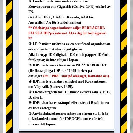
① Landet måste vara undertecknare av
Konventionen om Vägtrafik (Genève, 1949) erkänd av
FN.
(AAA för USA, CAA för Kanada, AAA för
Australien, AA för Storbritannien)
** Obehöriga organisationer säljer BEDRÄGERI-
FALSKA IDP på internet. Akta dig för bedrägerier!
**
② I.D.P. måste utfärdas av en certifierad organisation
erkänd av landet eller myndigheten.
Alla korttyp-IDP, digitala IDP, enkla papper-IDP och
fotokopior, är inte giltiga i Japan.
③ IDP måste vara i form av en PAPPERSBOKLET.
(De flesta giltiga IDP har "1949 skrivet på
omslaget.
Om "1968" står på omslaget, kontakta oss).
④ IDP måste utfärdas i enlighet med Konventionen
om Vägtrafik (Genève, 1949).
⑤ Licenskategorin för IDP måste skrivas som A, B, C,
D, eller E.
⑥ IDP måste ha en stämpel eller märke i B-sektionen
av licenskategorin.
⑦ Användningsdatumet måste vara inom ett år från
utfärdandedatumet för IDP OCH inom ett år från
inresan till Japan.