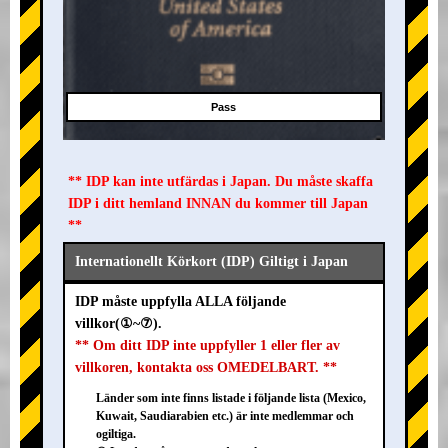
Pass
** IDP kan inte utfärdas i Japan. Du måste skaffa
IDP i ditt hemland INNAN du kommer till Japan
**
Internationellt Körkort (IDP) Giltigt i Japan
IDP måste uppfylla ALLA följande
villkor(①~⑦).
** Om ditt IDP inte uppfyller 1 eller fler av
villkoren, kontakta oss OMEDELBART. **
Länder som inte finns listade i följande lista (Mexico,
Kuwait, Saudiarabien etc.) är inte medlemmar och
ogiltiga.