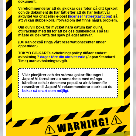
dokument.
Vi rekommenderar att du skickar oss foton på ditt körkort
och de dokument du har fått efter att du har bokat vår
aktivitet via chat eller e-post (
license@streetkart.com
) så
att vi kan dubbelkolla i förväg om det finns några problem.
Om du vill boka för mycket nära datum kan du ha
otillräckligt med tid för att be oss dubbelkolla. I så fall
måste du bekräfta det själv på eget ansvar.
(Du kan också ringa vårt reservationscenter under
öppettider.)
TOKYO GO-KARTs avbokningspolicy tillåter endast
avbokning
7 dagar före din aktivitetstid
(Japan Standard
Time) utan avbokningsavgift.
Vi är
pionjärer
och
det största gokartföretaget
i
Japan! Vi fortsätter att samarbeta med
många
kändisar
och är
den mest populära aktiviteten
för
resenärer till Japan! Vi rekommenderar starkt att du
bokar så snart som möjligt.