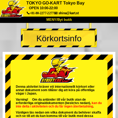
TOKYO GO-KART Tokyo Bay
OPEN 10:00-22:00
📞+81-80-2277-2277
📧
shina@kart.st
MENY/Byt butik
HEM
Körkortsinfo
Om oss
Specifikationer
Pris
Hitta hit
Röster
FAQ
Företag
Boka
Byt butik
Tokyo Shinagawa
Tokyo Akihabara#1
Tokyo Akihabara#2
Tokyo Shibuya
Denna aktivitet kräver ett internationellt körkort eller
Tokyo Shibuya Annex
Tokyo Bay
annat dokument som tillåter dig att köra på offentliga
vägar i Japan.
Tokyo Asakusa
Osaka
Varning! Om du anländer till vår butik utan de
erforderliga originaldokumenten (beskrivs nedan),
kan du
Okinawa
inte delta i aktiviteten
och
du får ingen återbetalning
.
Vänligen läs nedan om vilka dokument du behöver skaffa
och se till att du kan komma till vår butik med dessa